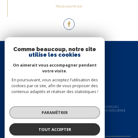
Nous suivre sur
Espace
Comme beaucoup, notre site
PROPRIÉTAIRE
utilise les cookies
Se connecter
On aimerait vous accompagner pendant
votre visite.
En poursuivant, vous acceptez l'utilisation des
cookies par ce site, afin de vous proposer des
contenus adaptés et réaliser des statistiques !
© 2026 | TOUS DROITS RÉSERVÉS | TRADUCTION POWERED BY GOOGLE |
NOS HONORAIRES
PLAN DU SITE
MENTIONS LÉGALES
ADMIN
NOS LIENS
PARAMÉTRER
POLITIQUE RGPD
COOKIES
TOUT ACCEPTER