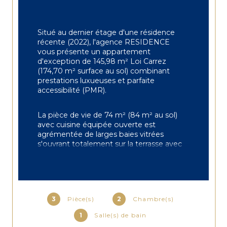
Situé au dernier étage d'une résidence 
récente (2022), l'agence RESIDENCE 
vous présente un appartement 
d'exception de 145,98 m² Loi Carrez 
(174,70 m² surface au sol) combinant 
prestations luxueuses et parfaite 
accessibilité (PMR).
La pièce de vie de 74 m² (84 m² au sol) 
avec cuisine équipée ouverte est 
agrémentée de larges baies vitrées 
s'ouvrant totalement sur la terrasse avec 
pergola bioclimatique alliant un cadre de 
vie exclusif sans vis à vis.
Suite parentale (31 m²) pourvue de 
dressing élégamment intégrés 
3
Pièce(s)
2
Chambre(s)
répondant aux exigences les plus 
1
Salle(s) de bain
raffinées, luxueuse salle de bains (10 m²) 
réalisée en travertin avec baignoire, 