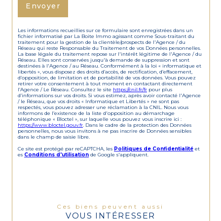
Envoyer
Les informations recueillies sur ce formulaire sont enregistrées dans un
fichier informatisé par La Boite Immo agissant comme Sous-traitant du
traitement pour la gestion de la clientèle/prospects de l'Agence / du
Réseau qui reste Responsable du Traitement de vos Données personnelles.
La base légale du traitement repose sur l'intérêt légitime de l'Agence / du
Réseau. Elles sont conservées jusqu'à demande de suppression et sont
destinées à l'Agence / au Réseau. Conformément à la loi « informatique et
libertés », vous disposez des droits d’accès, de rectification, d’effacement,
d’opposition, de limitation et de portabilité de vos données. Vous pouvez
retirer votre consentement à tout moment en contactant directement
l’Agence / Le Réseau. Consultez le site
https://cnil.fr/fr
pour plus
d’informations sur vos droits. Si vous estimez, après avoir contacté l'Agence
/ le Réseau, que vos droits « Informatique et Libertés » ne sont pas
respectés, vous pouvez adresser une réclamation à la CNIL. Nous vous
informons de l’existence de la liste d'opposition au démarchage
téléphonique « Bloctel », sur laquelle vous pouvez vous inscrire ici :
https://www.bloctel.gouv.fr
. Dans le cadre de la protection des Données
personnelles, nous vous invitons à ne pas inscrire de Données sensibles
dans le champ de saisie libre.
Ce site est protégé par reCAPTCHA, les
Politiques de Confidentialité
et
es
Conditions d'utilisation
de Google s'appliquent.
Ces biens peuvent aussi
VOUS INTÉRESSER