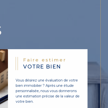
S
Faire estimer
VOTRE BIEN
Vous désirez une évaluation de votre
bien immobilier ? Après une étude
personnalisée, nous vous donnerons
une estimation précise de la valeur de
votre bien.