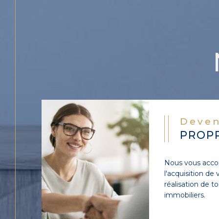
satisfaction de nos c
La confiance se construit sur de
sommes fiers de l'expérience que
nos clients sont nos
meilleurs a
''Une
agence très haut de ga
prestations hors du
professionnalisme, l'empathie
l'accompagnement
dans les dé
Deven
mise chez Catherine Viault et
PROPR
Grâce à leurs actions, une vente 
meilleures conditions et en u
Bravo et merci !''
Nous vous acc
l'acquisition de 
M. TALLET
réalisation de t
immobiliers.
Votre projet immobil