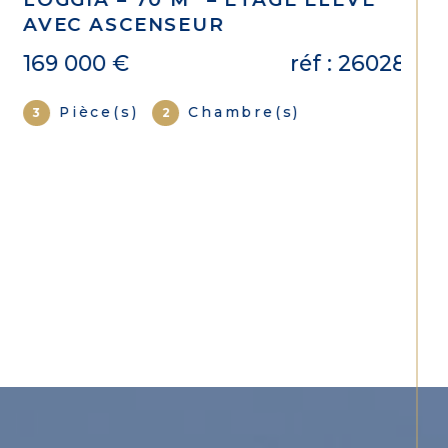
AVEC ASCENSEUR
169 000 €
réf : 26028
Pièce(s)
Chambre(s)
3
2