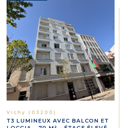
Vichy (03200)
T3 LUMINEUX AVEC BALCON ET
LOGGIA – 70 M² – ÉTAGE ÉLEVÉ