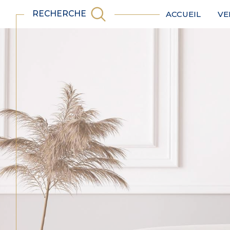
RECHERCHE
ACCUEIL
VE
appartements
Acheter
Est
de l'ancien
TYPE DE BIEN
de l'ancien
du neuf