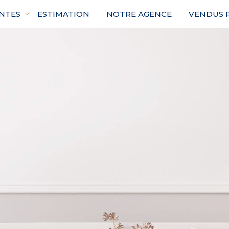
NTES
ESTIMATION
NOTRE AGENCE
VENDUS P
maisons
immeuble
Voir les
54
annonces
imer
BUDGET