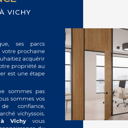
À VICHY
que, ses parcs
si votre prochaine
ouhaitiez acquérir
otre propriété au
ier est une étape
 ne sommes pas
 nous sommes vos
 de confiance,
rché vichyssois.
 à Vichy
vous