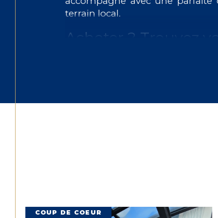
accompagne avec une parfaite 
terrain local.
Acheter ? Trouvez vo
idéal à Vichy
Le marché
immobilier de Vichy
regorge d'opportunités, mais s'
être complexe. Notre parfaite
secteur nous permet de vous dé
qui ne sont pas toujours sur le m
Grâce à notre
agence immobi
accédez à un portefeuille exclusif 
Appartements de standin
balcon en cœur de ville au gr
familial avec vue sur l'Allier.
COUP DE COEUR
Maisons de caractère
:
vi