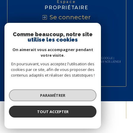
Espace
PROPRIÉTAIRE
Se connecter
Comme beaucoup, notre site
utilise les cookies
On aimerait vous accompagner pendant
votre visite.
© 2026 | TOUS DROITS RÉSERVÉS | TRADUCTION POWERED BY GOOGLE |
NOS HONORAIRES
PLAN DU SITE
MENTIONS LÉGALES
ADMIN
NOS LIENS
En poursuivant, vous acceptez l'utilisation des
POLITIQUE RGPD
COOKIES
cookies par ce site, afin de vous proposer des
contenus adaptés et réaliser des statistiques !
PARAMÉTRER
TOUT ACCEPTER