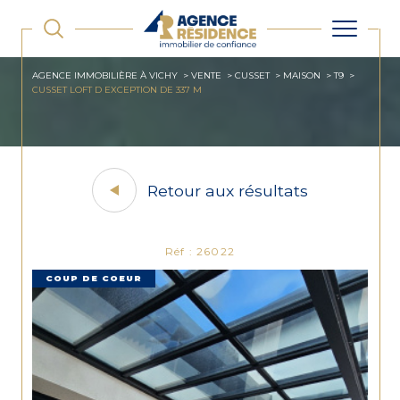
AGENCE IMMOBILIÈRE À VICHY
VENTE
CUSSET
MAISON
T9
CUSSET LOFT D EXCEPTION DE 337 M
Retour aux résultats
Réf : 26022
COUP DE COEUR