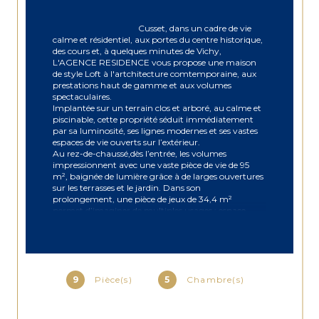
                                        Cusset, dans un cadre de vie 
calme et résidentiel, aux portes du centre historique, 
des cours et, à quelques minutes de Vichy, 
L'AGENCE RESIDENCE vous propose une maison 
de style Loft à l'artchitecture comtemporaine, aux 
prestations haut de gamme et aux volumes 
spectaculaires.

Implantée sur un terrain clos et arboré, au calme et 
piscinable, cette propriété séduit immédiatement 
par sa luminosité, ses lignes modernes et ses vastes 
espaces de vie ouverts sur l’extérieur.

Au rez-de-chaussé,dès l’entrée, les volumes 
impressionnent avec une vaste pièce de vie de 95 
m², baignée de lumière grâce à de larges ouvertures 
sur les terrasses et le jardin. Dans son 
prolongement, une pièce de jeux de 34,4 m² 
permet d’imaginer de multiples usages : espace 
détente, billard ou salon secondaire. La maison 
propose également, une cuisine contemporaine 
avec cellier, une salle de cinéma privée, une suite 
parentale avec dressing et salle d’eau privative, un 
bureau, un WC indépendant et un garage de 39 m² 
avec accès direct à la maison. À l’étage Une élégante 
9
Pièce(s)
5
Chambre(s)
mezzanine ouverte distribue, 3 grandes chambres 
lumineuses, une salle d’eau, un WC indépendant. 
Plusieurs espaces de vie extérieurs de plain-pied, 