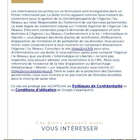
Les informations recueillies sur ce formulaire sont enregistrées dans un
fichier informatisé par La Boite Immo agissant comme Sous-traitant du
traitement pour la gestion de la clientèle/prospects de l'Agence / du
Réseau qui reste Responsable du Traitement de vos Données personnelles.
La base légale du traitement repose sur l'intérêt légitime de l'Agence / du
Réseau. Elles sont conservées jusqu'à demande de suppression et sont
destinées à l'Agence / au Réseau. Conformément à la loi « informatique et
libertés », vous disposez des droits d’accès, de rectification, d’effacement,
d’opposition, de limitation et de portabilité de vos données. Vous pouvez
retirer votre consentement à tout moment en contactant directement
l’Agence / Le Réseau. Consultez le site
https://cnil.fr/fr
pour plus
d’informations sur vos droits. Si vous estimez, après avoir contacté l'Agence
/ le Réseau, que vos droits « Informatique et Libertés » ne sont pas
respectés, vous pouvez adresser une réclamation à la CNIL. Nous vous
informons de l’existence de la liste d'opposition au démarchage
téléphonique « Bloctel », sur laquelle vous pouvez vous inscrire ici :
https://www.bloctel.gouv.fr
. Dans le cadre de la protection des Données
personnelles, nous vous invitons à ne pas inscrire de Données sensibles
dans le champ de saisie libre.
Ce site est protégé par reCAPTCHA, les
Politiques de Confidentialité
et
es
Conditions d'utilisation
de Google s'appliquent.
Ces biens peuvent aussi
VOUS INTÉRESSER