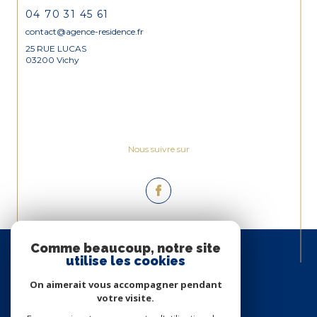
04 70 31 45 61
contact@agence-residence.fr
25 RUE LUCAS
03200 Vichy
Nous suivre sur
Espace
Comme beaucoup, notre site
PROPRIÉTAIRE
utilise les cookies
Se connecter
On aimerait vous accompagner pendant
votre visite.