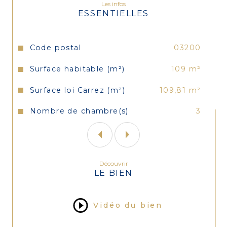
Les infos
ESSENTIELLES
L’appartement possède une grande cave 
en sous-sol ainsi qu'une mansarde au 
dernier étage de l'immeuble.
Caractéristiques
Valeurs
Code postal
03200
Ce bien est vendu avec 2 places de 
Surface habitable (m²)
109 m²
parkings se trouvant à proximité 
immédiate.
Surface loi Carrez (m²)
109,81 m²
Chauffage individuel, double vitrage, 
Nombre de chambre(s)
3
interphone, porte blindée, etc...
Découvrir
LE BIEN
Vidéo du bien