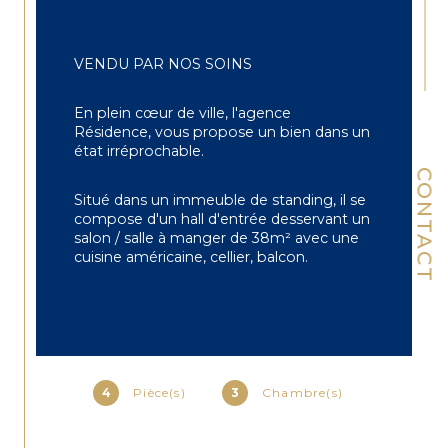
VENDU PAR NOS SOINS
En plein cœur de ville, l'agence 
Résidence, vous propose un bien dans un 
état irréprochable.
CONTACT
Situé dans un immeuble de standing, il se 
compose d'un hall d'entrée desservant un 
salon / salle à manger de 38m² avec une 
cuisine américaine, cellier, balcon.
Une suite parentale avec salle de douche, 
dressing et wc, une chambre d'amis avec 
sa douche privative, une troisième 
chambre avec placard ; un second wc.
4
Pièce(s)
3
Chambre(s)
Les chambres mesurent 14.86m², 16.96m² 
et 17.85m².