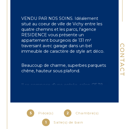
VENDU PAR NOS SOINS. Idéalement 
situé au coeur de ville de Vichy entre les 
quatre chemins et les parcs, l'agence 
RESIDENCE vous présente un 
appartement bourgeois de 131 m² 
traversant avec garage dans un bel 
CONTACT
immeuble de caractère de style art déco.
Beaucoup de charme, superbes parquets 
chêne, hauteur sous plafond.
Il se compose d'une entrée, salon (25,38 
m²) ouvrant sur salle à manger (14,66 m²) 
avec un balcon, bureau (17,43 m²), 
l'ensemble de ces espaces contigus 
représentant 57,47 m², cuisine séparée, 
office ou lingerie attenant.
5
Pièce(s)
2
Chambre(s)
1
Salle(s) de bain
L'espace nuit dessert un dégagement 