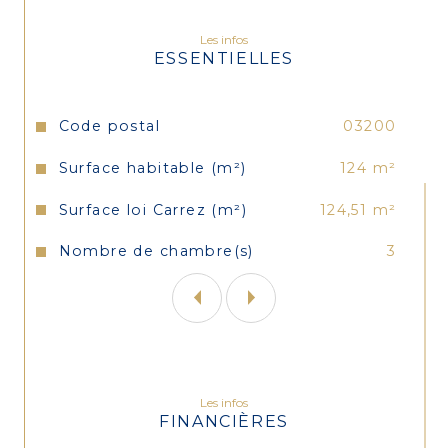
Double vitrage, chauffage gaz de ville, 
Les infos
ESSENTIELLES
plafonds rabaissés à 3 m² pour isolation 
thermique et phonique, cave.
Caractéristiques
Valeurs
Code postal
03200
DPE: D / Estimation des coûts annuels 
d'énergie entre 1720 € et 2380 €
Surface habitable (m²)
124 m²
TRES BELLES PRESTATIONS, AUCUN 
Surface loi Carrez (m²)
124,51 m²
TRAVAUX A PREVOIR.
Nombre de chambre(s)
3
Les infos
FINANCIÈRES