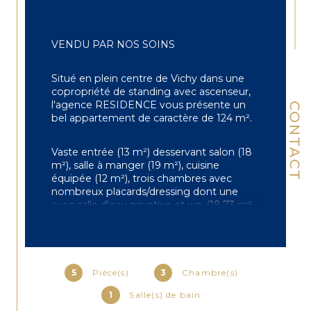
VENDU PAR NOS SOINS
Situé en plein centre de Vichy dans une 
copropriété de standing avec ascenseur, 
l'agence RESIDENCE vous présente un 
CONTACT
bel appartement de caractère de 124 m².
Vaste entrée (13 m²) desservant salon (18 
m²), salle à manger (19 m²), cuisine 
équipée (12 m²), trois chambres avec 
nombreux placards/dressing dont une 
avec salle d'eau privative et wc, (18,73 m², 
18,69 m² et 16,66 m²) salle de bains avec 
wc, buanderie.
Deux chambres ont un accès direct à une 
5
Pièce(s)
3
Chambre(s)
terrasse intérieure de 13 m², trois verrières 
de 3 m² jouxtent le salon, la salle à 
1
Salle(s) de bain
manger ainsi qu'une chambre.