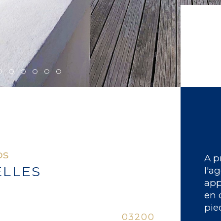
os
A p
ELLES
l'a
app
en 
pie
Caracté
03200
No