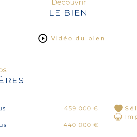
Découvrir
cli
LE BIEN
Deu
Vidéo du bien
DPE
d'é
fos
IÈRES
Sé
us
459 000 €
Im
lus
440 000 €