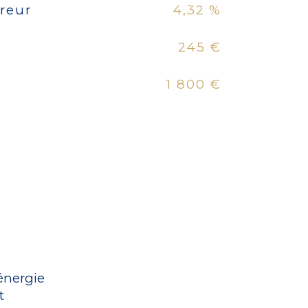
reur
4,32 %
245 €
1 800 €
énergie
t