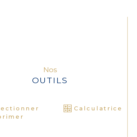
matisation sur la partie duplex.
x grandes caves en sous-sol.
 : D / Estimation des coûts annuels 
nergie entre 1520 € et 2120 €
Nos
OUTILS
lectionner
Calculatrice
primer