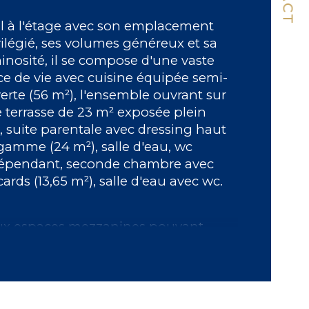
l à l'étage avec son emplacement 
age
vilégié, ses volumes généreux et sa 
inosité, il se compose d'une vaste 
mbre de niveaux
ce de vie avec cuisine équipée semi-
erte (56 m²), l'ensemble ouvrant sur 
censeur
 terrasse de 23 m² exposée plein 
, suite parentale avec dressing haut 
gamme (24 m²), salle d'eau, wc 
épendant, seconde chambre avec 
cards (13,65 m²), salle d'eau avec wc.
x espaces mezzanines pouvant 
ueillir deux chambres, bureau ou 
e de jeux.
enseur, chauffage électrique et 