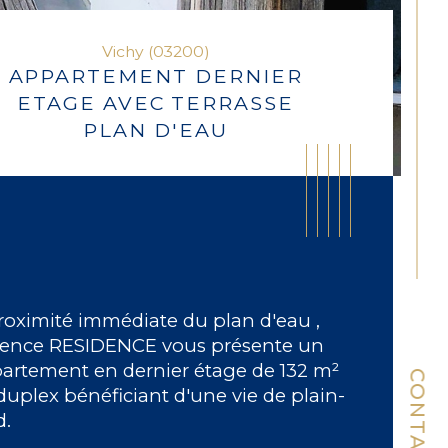
Vichy (03200)
APPARTEMENT DERNIER
ETAGE AVEC TERRASSE
PLAN D'EAU
roximité immédiate du plan d'eau , 
gence RESIDENCE vous présente un 
artement en dernier étage de 132 m² 
CONTACT
duplex bénéficiant d'une vie de plain-
d.
ristiques
Valeurs
mbre de pièces