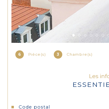
6
Pièce(s)
3
Chambre(s)
Les inf
ESSENTI
Caractéristiques
Valeurs
Code postal