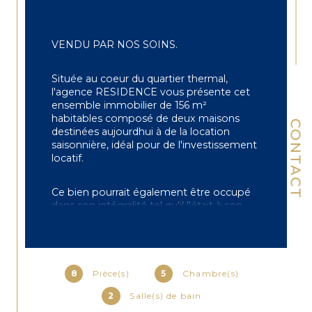
VENDU PAR NOS SOINS.
Située au coeur du quartier thermal, 
l'agence RESIDENCE vous présente cet 
ensemble immobilier de 156 m² 
habitables composé de deux maisons 
CONTACT
destinées aujourdhui à de la location 
saisonnière, idéal pour de l'investissement 
locatif.
Ce bien pourrait également être occupé 
dans son intégralité tel qu'il l'était à son 
origine pour une résidence principale.
La 1ère maison se compose au RDC 
d'une entrée, cuisine équipée, salon 
8
Pièce(s)
5
Chambre(s)
/séjour avec cheminée et accès à la 
terrasse, 1er étage: deux chambres, une 
2
Salle(s) de bain
salle d'eau, une salle de bains + wc, 2ème 