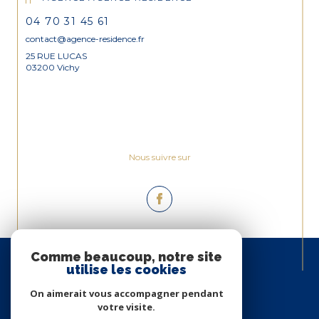
04 70 31 45 61
contact@agence-residence.fr
25 RUE LUCAS
03200 Vichy
Nous suivre sur
Espace
Comme beaucoup, notre site
PROPRIÉTAIRE
utilise les cookies
Se connecter
On aimerait vous accompagner pendant
votre visite.