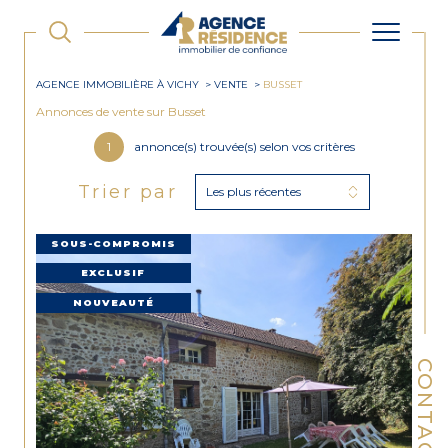
AGENCE IMMOBILIÈRE À VICHY
VENTE
BUSSET
Annonces de vente sur Busset
1
annonce(s) trouvée(s) selon vos critères
Trier par
Les plus récentes
SOUS-COMPROMIS
EXCLUSIF
NOUVEAUTÉ
CONTACT