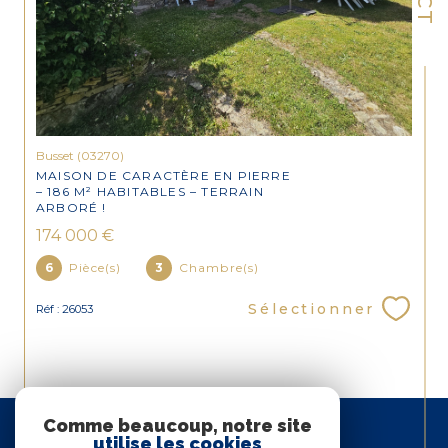
Busset (03270)
MAISON DE CARACTÈRE EN PIERRE
– 186 M² HABITABLES – TERRAIN
ARBORÉ !
174 000 €
6
Pièce(s)
3
Chambre(s)
Sélectionner
Réf : 26053
Espace
Comme beaucoup, notre site
PROPRIÉTAIRE
utilise les cookies