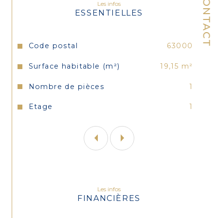
CONTACT
Les infos
Valeur locative possible 450 euros 
ESSENTIELLES
charges comprises.
DPE: D
Caractéristiques
Valeurs
Code postal
63000
Surface habitable (m²)
19,15 m²
Parfait pour un investissement locatif.
Nombre de pièces
1
Etage
1
Les infos
FINANCIÈRES