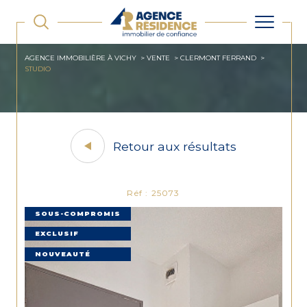
AGENCE IMMOBILIÈRE À VICHY
VENTE
CLERMONT FERRAND
STUDIO
Retour aux résultats
Réf : 25073
SOUS-COMPROMIS
EXCLUSIF
NOUVEAUTÉ