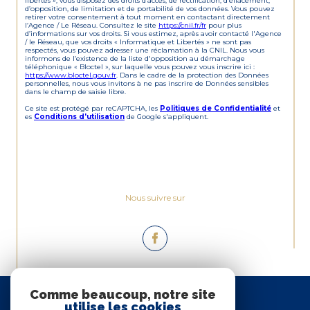
libertés », vous disposez des droits d’accès, de rectification, d’effacement,
d’opposition, de limitation et de portabilité de vos données. Vous pouvez
retirer votre consentement à tout moment en contactant directement
l’Agence / Le Réseau. Consultez le site
https://cnil.fr/fr
pour plus
d’informations sur vos droits. Si vous estimez, après avoir contacté l'Agence
/ le Réseau, que vos droits « Informatique et Libertés » ne sont pas
respectés, vous pouvez adresser une réclamation à la CNIL. Nous vous
informons de l’existence de la liste d'opposition au démarchage
téléphonique « Bloctel », sur laquelle vous pouvez vous inscrire ici :
https://www.bloctel.gouv.fr
. Dans le cadre de la protection des Données
personnelles, nous vous invitons à ne pas inscrire de Données sensibles
dans le champ de saisie libre.
Ce site est protégé par reCAPTCHA, les
Politiques de Confidentialité
et
es
Conditions d'utilisation
de Google s'appliquent.
Nous suivre sur
Espace
Comme beaucoup, notre site
PROPRIÉTAIRE
utilise les cookies