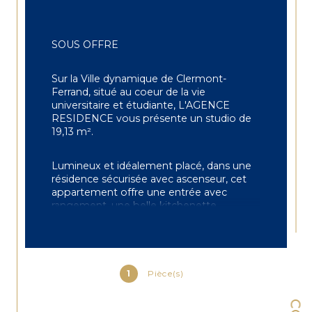
SOUS OFFRE
Sur la Ville dynamique de Clermont-
Ferrand, situé au coeur de la vie 
universitaire et étudiante, L'AGENCE 
RESIDENCE vous présente un studio de 
19,13 m².
Lumineux et idéalement placé, dans une 
résidence sécurisée avec ascenseur, cet 
appartement offre une entrée avec 
rangement, une belle kitchenette 
aménagée, une belle pièce de vie (11,54 
m²) pouvant se modeler à votre guise, et 
une salle de bain-WC.
1
Pièce(s)
Chauffage individuel électrique, ballon 
d'eau chaude, fenêtre double vitrage.