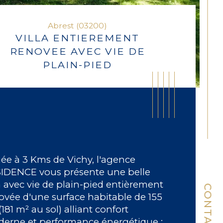
Abrest (03200)
VILLA ENTIEREMENT
RENOVEE AVEC VIE DE
PLAIN-PIED
uée à 3 Kms de Vichy, l'agence 
IDENCE vous présente une belle 
la avec vie de plain-pied entièrement 
CONTACT
ovée d'une surface habitable de 155 
181 m² au sol) alliant confort 
ristiques
Valeurs
mbre de pièces
erne et performance énergétique : 