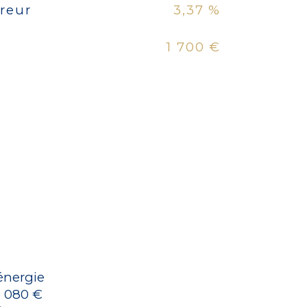
reur
3,37 %
.
1 700 €
énergie
1 080 €