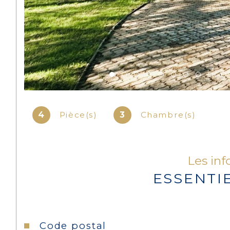
4
Pièce(s)
3
Chambre(s)
Les inf
ESSENTI
Caractéristiques
Valeurs
Code postal