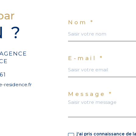
par
Nom *
N ?
 AGENCE
E-mail *
CE
61
-residence.fr
Message *
j'ai pris connaissance de l