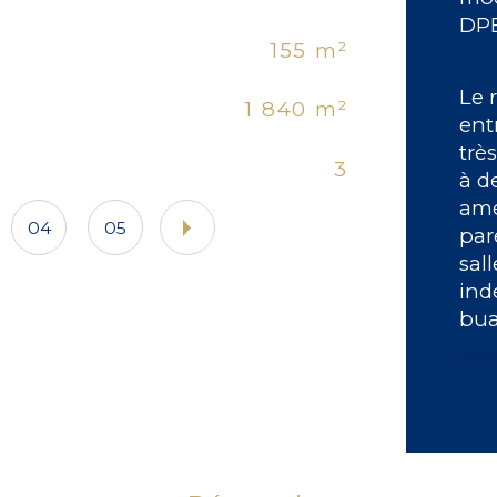
DPE
155 m²
No
Le 
1 840 m²
Nb 
ent
trè
3
Cu
à d
amé
04
05
par
sal
ind
bua
A l
gra
à l
mai