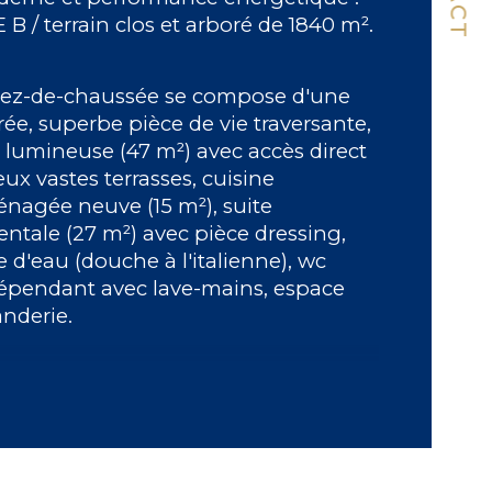
 B / terrain clos et arboré de 1840 m².
mbre de niveaux
rez-de-chaussée se compose d'une 
de salle d'eau
rée, superbe pièce de vie traversante, 
s lumineuse (47 m²) avec accès direct 
isine
eux vastes terrasses, cuisine 
nagée neuve (15 m²), suite 
entale (27 m²) avec pièce dressing, 
le d'eau (douche à l'italienne), wc 
épendant avec lave-mains, espace 
nderie.
'étage un dégagement dessert deux 
ndes chambres, salle d'eau (douche 
'italienne), wc indépendant avec lave-
ns.