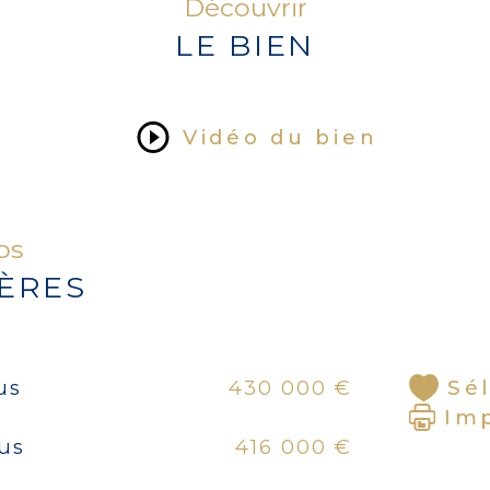
Découvrir
LE BIEN
Sou
com
(ch
cav
Vidéo du bien
Dép
ate
fos
IÈRES
Rén
neuv
cha
cli
Sé
us
430 000 €
ext
Im
zin
lus
416 000 €
bai