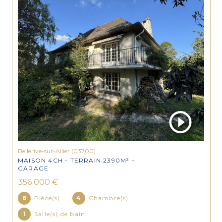
Bellerive-sur-Allier (03700)
MAISON 4CH - TERRAIN 2390M² -
GARAGE
356 000 €
6
Pièce(s)
4
Chambre(s)
1
Salle(s) de bain