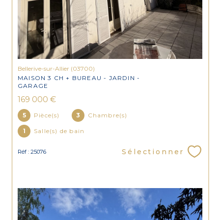
Bellerive-sur-Allier (03700)
MAISON 3 CH + BUREAU - JARDIN -
GARAGE
169 000 €
5
Pièce(s)
3
Chambre(s)
1
Salle(s) de bain
Sélectionner
Réf : 25076