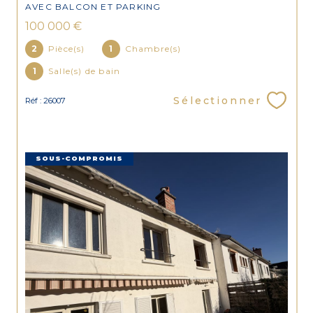
AVEC BALCON ET PARKING
100 000 €
2
Pièce(s)
1
Chambre(s)
1
Salle(s) de bain
Sélectionner
Réf : 26007
SOUS-COMPROMIS