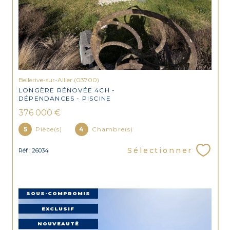
Bellerive-sur-Allier (03700)
LONGÈRE RÉNOVÉE 4CH -
DÉPENDANCES - PISCINE
376 000 €
5
Pièce(s)
4
Chambre(s)
Sélectionner
Réf : 26034
SOUS-COMPROMIS
EXCLUSIF
NOUVEAUTÉ