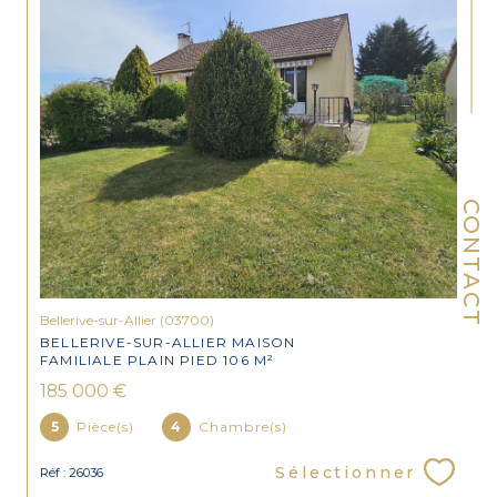
CONTACT
Bellerive-sur-Allier (03700)
BELLERIVE-SUR-ALLIER MAISON
FAMILIALE PLAIN PIED 106 M²
185 000 €
5
Pièce(s)
4
Chambre(s)
Sélectionner
Réf : 26036